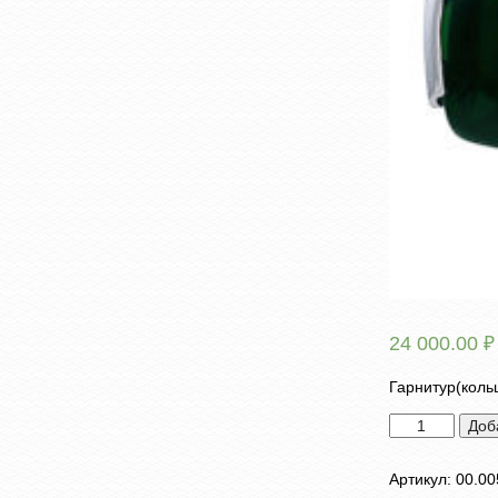
24 000.00
₽
Гарнитур(коль
Количество
Доб
товара
Гарнитур
Артикул:
00.00