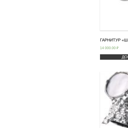
ГАРНИТУР «Ш
14 000.00
₽
ДО