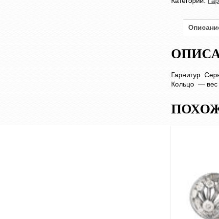
Категории:
Га
Описани
ОПИС
Гарнитур. Сер
Кольцо — вес 8
ПОХОЖ