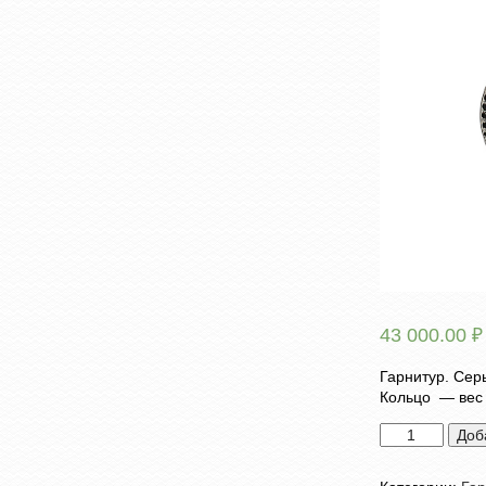
43 000.00
₽
Гарнитур. Сер
Кольцо — вес 8
Количество
Доб
товара
Гарнитур