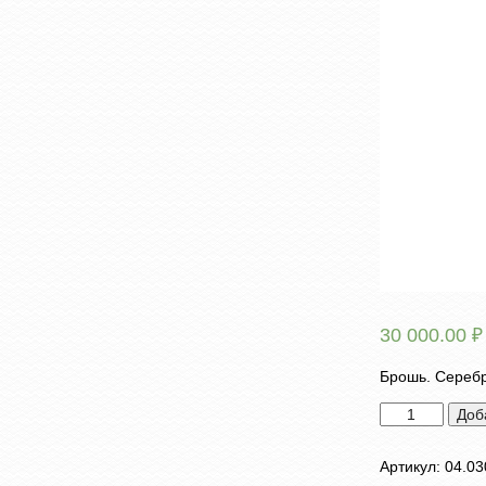
30 000.00
₽
Брошь. Серебр
Количество
Доб
товара
Брошь
Артикул:
04.03