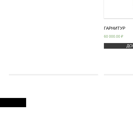
ГАРНИТУР
60 000.00
₽
ДО