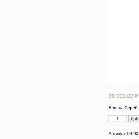
30 000.00
₽
Брошь. Серебр
Количество
Доб
товара
Брошь
Артикул:
04.03