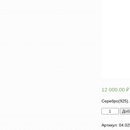
12 000.00
₽
Серебро(925).
Количество
Доб
товара
Брошь
Артикул:
04.02