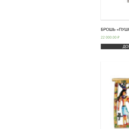
БРОШЬ «ПУШ
22 000.00
₽
ДО