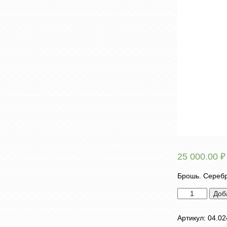
25 000.00
₽
Брошь. Серебр
Количество
Доб
товара
Брошь
Артикул:
04.02
"Маска"