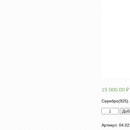
15 000.00
₽
Серебро(925).
Количество
Доб
товара
Брошь
Артикул:
04.02
"Пчелка"