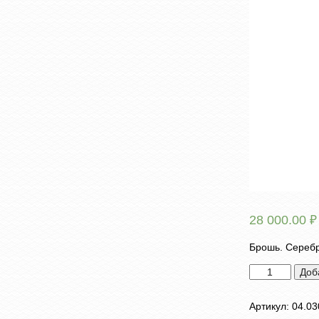
28 000.00
₽
Брошь. Серебр
Количество
Доб
товара
Брошь
Артикул:
04.03
"Постоянство