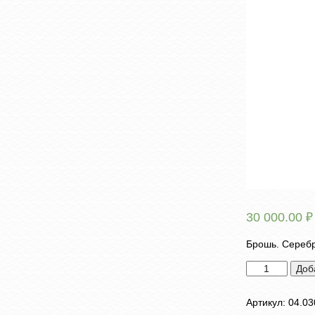
30 000.00
₽
Брошь. Серебро
Количество
Доб
товара
Брошь
Артикул:
04.03
"Снегирь"