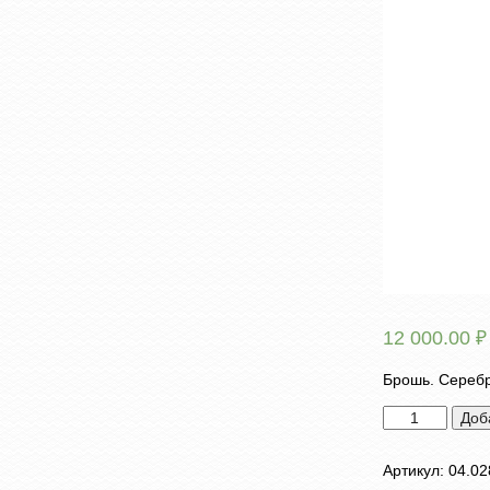
12 000.00
₽
Брошь. Серебр
Количество
Доб
товара
Брошь
Артикул:
04.02
"Собачка"