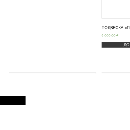
ПОДВЕСКА «П
6 000.00
₽
ДО