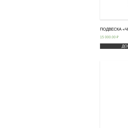
ПОДВЕСКА «Ч
15 000.00
₽
ДО