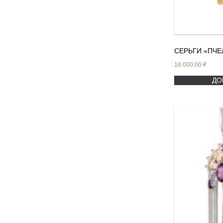
СЕРЬГИ «ПЧЕ
18 000.00
₽
ДО