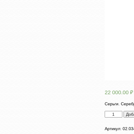
22 000.00
₽
Серьги. Сереб
Количество
Доб
товара
Серьги
Артикул:
02.03