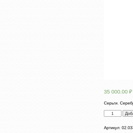
35 000.00
₽
Серьги. Серебр
Количество
Доб
товара
Серьги
Артикул:
02.03