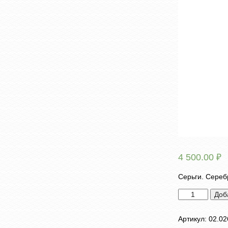
4 500.00
₽
Серьги. Сереб
Количество
Доб
товара
Серьги
Артикул:
02.02