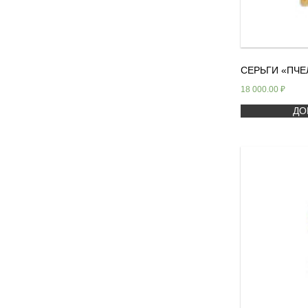
СЕРЬГИ «ПЧЕ
18 000.00
₽
ДО