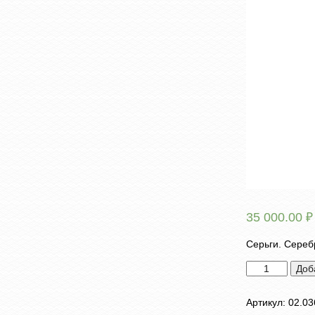
35 000.00
₽
Серьги. Сереб
Количество
Доб
товара
Серьги
Артикул:
02.03