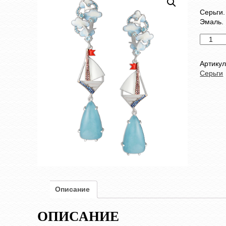
Серьги.
Эмаль. 
Количес
товара
Серьги
Артику
Серьги
Описание
ОПИСАНИЕ