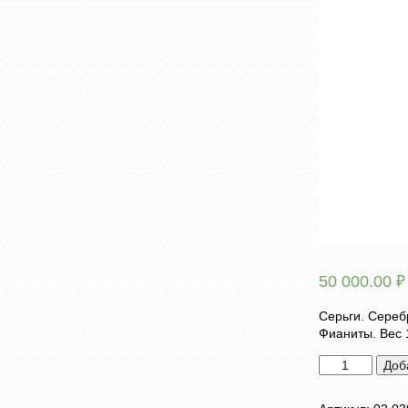
50 000.00
₽
Серьги. Сереб
Фианиты. Вес 1
Количество
Доб
товара
Серьги