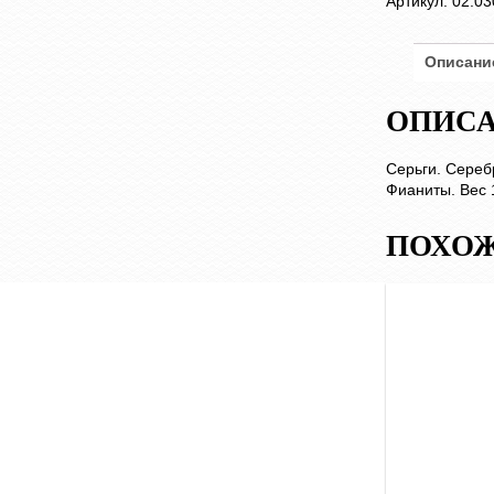
Артикул:
02.03
Описани
ОПИС
Серьги. Сереб
Фианиты. Вес 1
ПОХОЖ