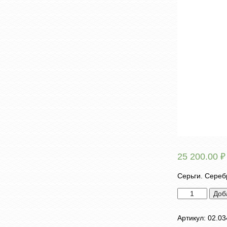
25 200.00
₽
Серьги. Серебр
Количество
Доб
товара
Серьги
Артикул:
02.03