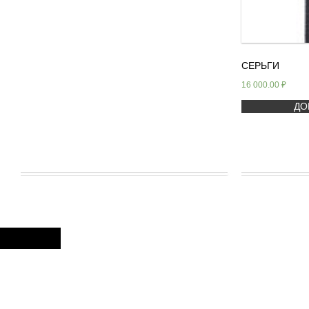
СЕРЬГИ
16 000.00
₽
ДО