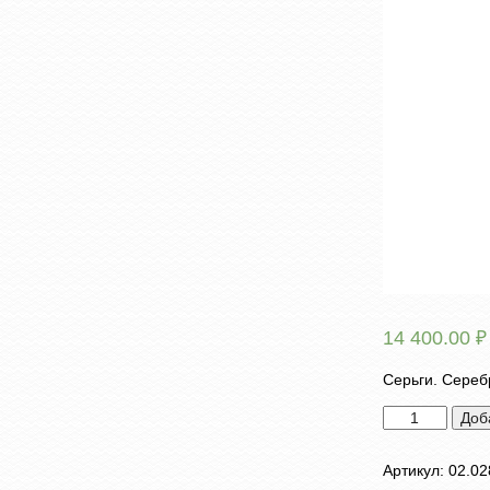
14 400.00
₽
Серьги. Сереб
Количество
Доб
товара
Серьги
Артикул:
02.02