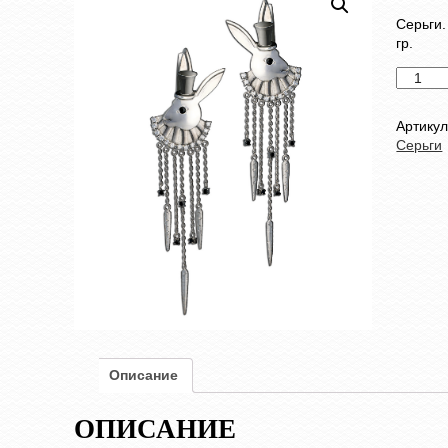
Серьги.
гр.
Количес
товара
Серьги
Артику
Серьги
Описание
ОПИСАНИЕ