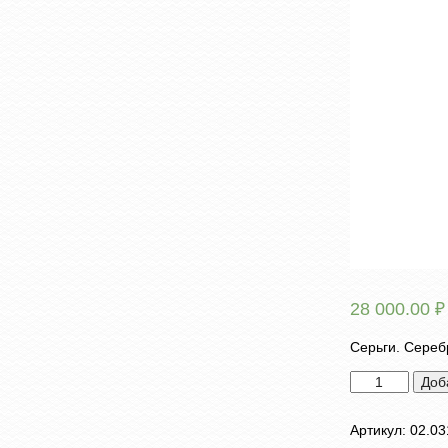
28 000.00
₽
Серьги. Серебр
Количество
Доб
товара
Серьги
Артикул:
02.03