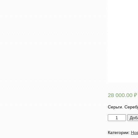
28 000.00
₽
Серьги. Серебр
Количество
Доб
товара
Серьги
Категории:
Но