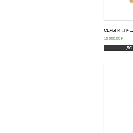
СЕРЬГИ «ПЧЕ
18 000.00
₽
ДО