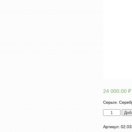
24 000.00
₽
Серьги. Серебр
Количество
Доб
товара
Серьги
Артикул:
02.03