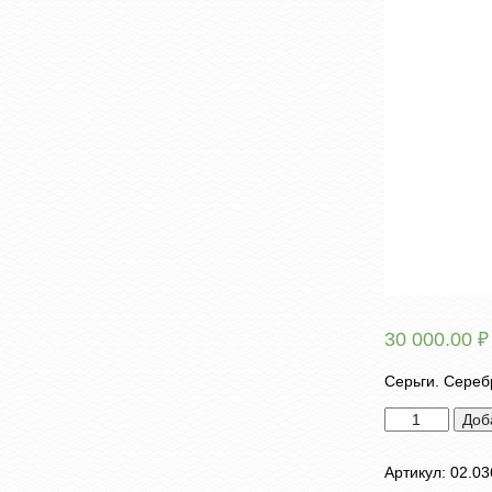
30 000.00
₽
Серьги. Сереб
Количество
Доб
товара
Серьги
Артикул:
02.03
"Бабочки"