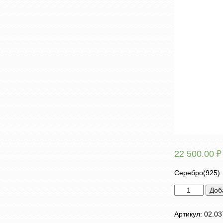
22 500.00
₽
Серебро(925).
Количество
Доб
товара
Серьги
Артикул:
02.03
"Кокошники"