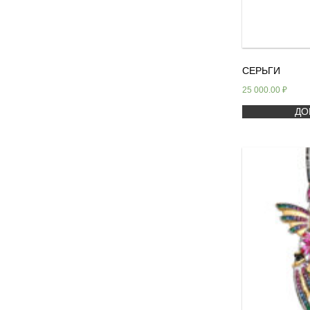
СЕРЬГИ
25 000.00
₽
ДО