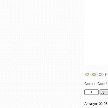
32 000.00
₽
Серьги. Серебр
Количество
Доб
товара
Серьги
Артикул:
02.03
"Пионы"