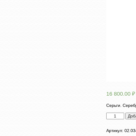
16 800.00
₽
Серьги. Серебр
Количество
Доб
товара
Серьги
Артикул:
02.03
"Ромашки"