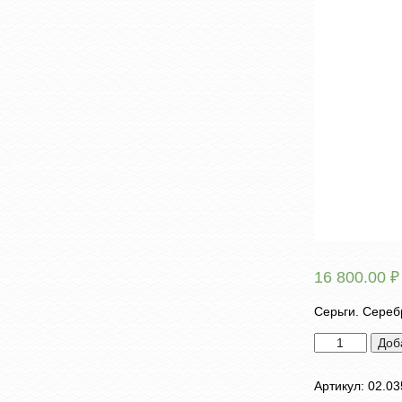
16 800.00
₽
Серьги. Серебр
Количество
Доб
товара
Серьги
Артикул:
02.03
"Золотое