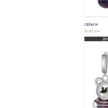
СЕРЬГИ
30 000.00
₽
ДО