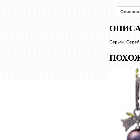
руно"
Описани
ОПИС
Серьги. Серебр
ПОХОЖ