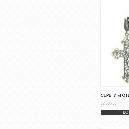
СЕРЬГИ «ГОТ
12 000.00
₽
ДО