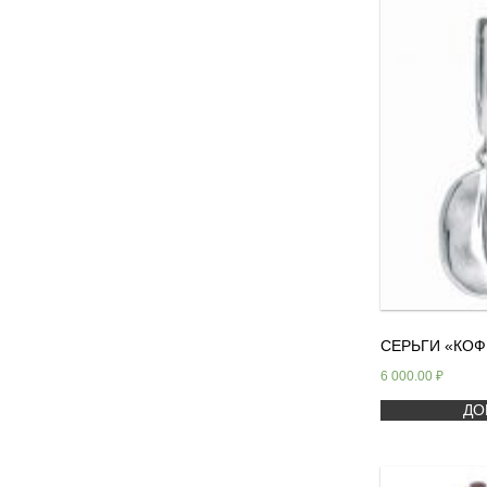
СЕРЬГИ «КОФ
6 000.00
₽
ДО