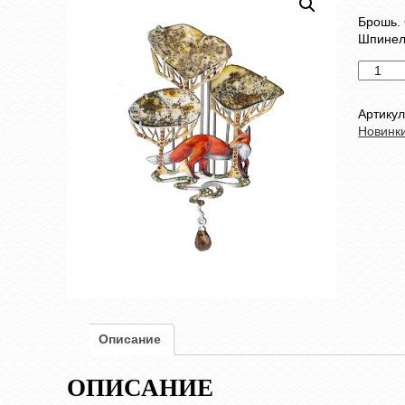
Брошь. 
Шпинель
Количес
товара
Брошь
Артику
Новинк
Описание
ОПИСАНИЕ