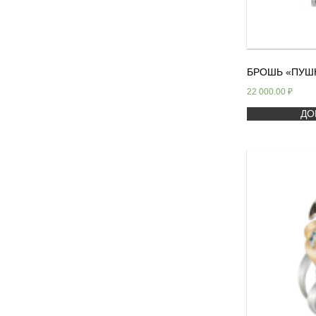
БРОШЬ «ПУШ
22 000.00
₽
ДО