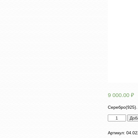
9 000.00
₽
Серебро(925)
Количество
Доб
товара
Брошь
Артикул:
04.02