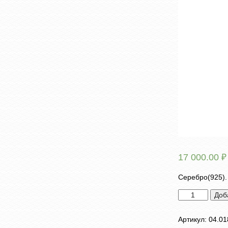
17 000.00
₽
Серебро(925)
Количество
Доб
товара
Брошь
Артикул:
04.01
"Гранат"