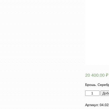
20 400.00
₽
Брошь. Серебр
Количество
Доб
товара
Брошь
Артикул:
04.02
"Каллы".