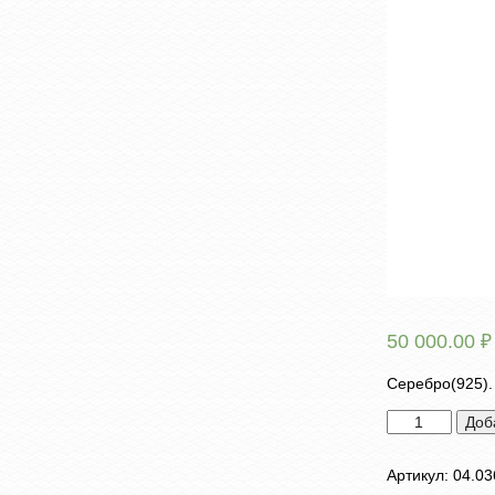
50 000.00
₽
Серебро(925). 
Количество
Доб
товара
Брошь
Артикул:
04.03
"Кит"