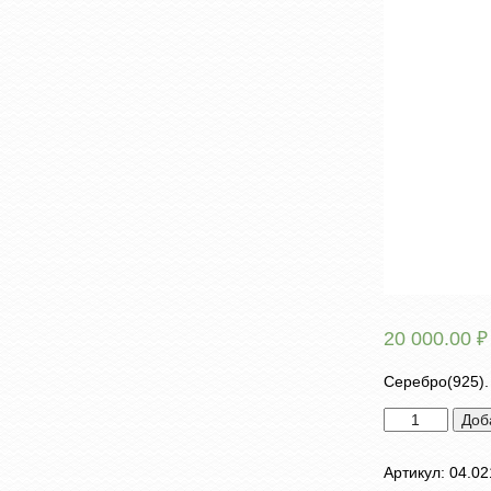
20 000.00
₽
Серебро(925).
Количество
Доб
товара
Брошь
Артикул:
04.02
"Рак"