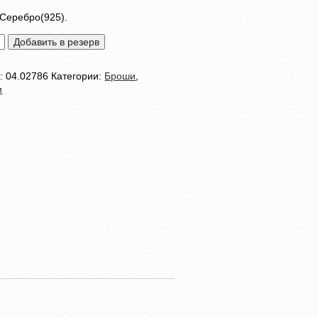
Серебро(925).
тво
Добавить в резерв
л:
04.02786
Категории:
Броши
,
А"
и