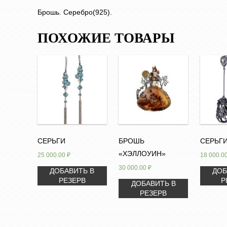
Брошь. Серебро(925).
ПОХОЖИЕ ТОВАРЫ
СЕРЬГИ
БРОШЬ
СЕРЬГ
«ХЭЛЛОУИН»
25 000.00
₽
18 000.0
30 000.00
₽
ДОБАВИТЬ В
ДОБ
РЕЗЕРВ
Р
ДОБАВИТЬ В
РЕЗЕРВ