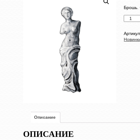
Брошь. 
Количес
товара
Брошь
Артику
"ВЕНЕР
Новинк
Описание
ОПИСАНИЕ