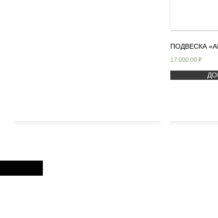
ПОДВЕСКА «А
17 000.00
₽
ДО