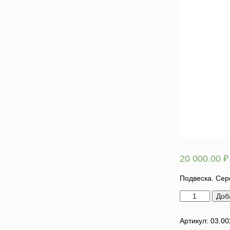
20 000.00
₽
Подвеска. Сер
Количество
Доб
товара
Подвеска
Артикул:
03.00
"Бык"