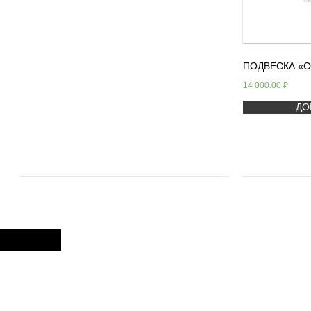
ПОДВЕСКА «С
14 000.00
₽
ДО