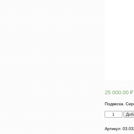
25 000.00
₽
Подвеска. Сере
Количество
Доб
товара
Подвеска
Артикул:
03.03